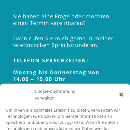
Sie haben eine Frage oder möchten
einen Termin vereinbaren?
Dann rufen Sie mich gerne in meiner
telefonischen Sprechstunde an.
TELEFON SPRECHZEITEN:
Montag bis Donnerstag von
14.00 – 15.00 Uhr
Cookie-Zustimmung
verwalten
Um Ihnen ein optimales Erlebnis zu bieten, verwenden wir
Technologien wie Cookies, um Geräteinformationen zu
Klicken Sie auf „Ich stimme zu“, um
speichern und/oder darauf zuzugreifen. Wenn Sie diesen
Google maps zu aktivieren
Technologien zustimmsen, können wir Daten wie das